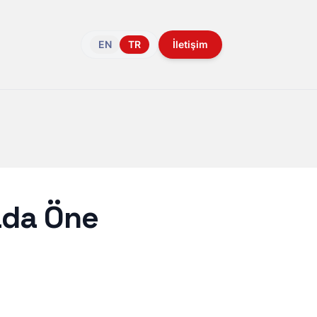
EN
TR
İletişim
ada Öne