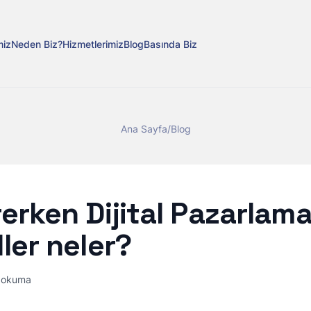
miz
Neden Biz?
Hizmetlerimiz
Blog
Basında Biz
Ana Sayfa
/
Blog
erken Dijital Pazarlam
ler neler?
 okuma