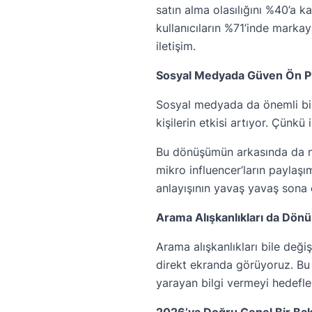
satın alma olasılığını %40’a ka
kullanıcıların %71’inde marka
iletişim.
Sosyal Medyada Güven Ön P
Sosyal medyada da önemli bir
kişilerin etkisi artıyor. Çünk
Bu dönüşümün arkasında da net
mikro influencer’ların paylaşı
anlayışının yavaş yavaş sona e
Arama Alışkanlıkları da Dön
Arama alışkanlıkları bile değ
direkt ekranda görüyoruz. Bu
yarayan bilgi vermeyi hedefl
2026’ya Doğru Genel Bir Bak