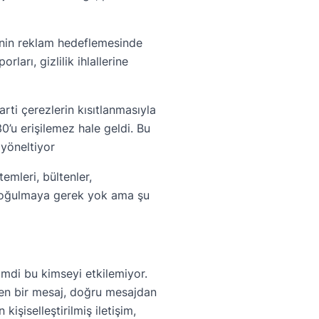
erinin reklam hedeflemesinde
arı, gizlilik ihlallerine
rti çerezlerin kısıtlanmasıyla
’u erişilemez hale geldi. Bu
 yöneltiyor
emleri, bültenler,
 boğulmaya gerek yok ama şu
şimdi bu kimseyi etkilemiyor.
len bir mesaj, doğru mesajdan
şiselleştirilmiş iletişim,