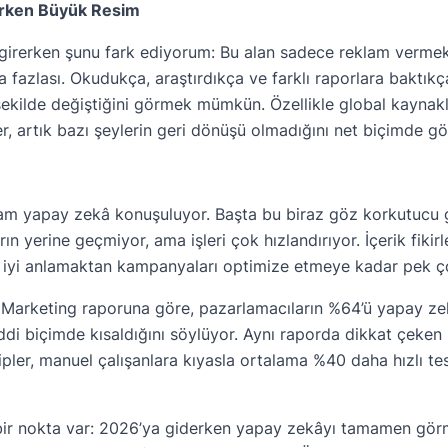
rerken Büyük Resim
i girerken şunu fark ediyorum: Bu alan sadece reklam verm
fazlası. Okudukça, araştırdıkça ve farklı raporlara baktık
ekilde değiştiğini görmek mümkün. Özellikle global kaynakl
ler, artık bazı şeylerin geri dönüşü olmadığını net biçimde gö
 yapay zekâ konuşuluyor. Başta bu biraz göz korkutucu ge
n yerine geçmiyor, ama işleri çok hızlandırıyor. İçerik fiki
 iyi anlamaktan kampanyaları optimize etmeye kadar pek çok
 Marketing raporuna göre, pazarlamacıların %64’ü yapay ze
di biçimde kısaldığını söylüyor. Aynı raporda dikkat çeken 
kipler, manuel çalışanlara kıyasla ortalama %40 daha hızlı t
ir nokta var: 2026’ya giderken yapay zekâyı tamamen gör