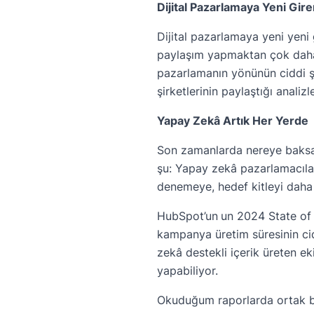
Dijital Pazarlamaya Yeni Gi
Dijital pazarlamaya yeni yen
paylaşım yapmaktan çok daha 
pazarlamanın yönünün ciddi ş
şirketlerinin paylaştığı analiz
Yapay Zekâ Artık Her Yerde
Son zamanlarda nereye baksam
şu: Yapay zekâ pazarlamacıları
denemeye, hedef kitleyi daha
HubSpot’un
un 2024 State of
kampanya üretim süresinin cid
zekâ destekli içerik üreten e
yapabiliyor.
Okuduğum raporlarda ortak b