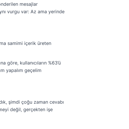
gönderilen mesajlar
aynı vurgu var: Az ama yerinde
ma samimi içerik üreten
na göre, kullanıcıların %63’ü
aşım yapalım geçelim
ırdık, şimdi çoğu zaman cevabı
eyi değil, gerçekten işe