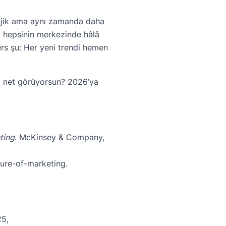
lojik ama aynı zamanda daha
a hepsinin merkezinde hâlâ
ers şu: Her yeni trendi hemen
ha net görüyorsun? 2026’ya
ting
. McKinsey & Company,
ture-of-marketing
.
25,