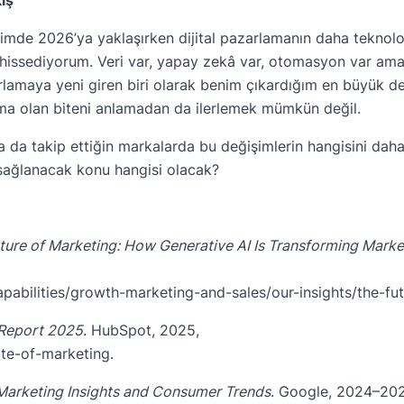
iğimde 2026’ya yaklaşırken dijital pazarlamanın daha tekno
ni hissediyorum. Veri var, yapay zekâ var, otomasyon var am
rlamaya yeni giren biri olarak benim çıkardığım en büyük d
a olan biteni anlamadan da ilerlemek mümkün değil.
ya da takip ettiğin markalarda bu değişimlerin hangisini da
sağlanacak konu hangisi olacak?
ture of Marketing: How Generative AI Is Transforming Marke
abilities/growth-marketing-and-sales/our-insights/the-fu
 Report 2025
. HubSpot, 2025,
te-of-marketing
.
Marketing Insights and Consumer Trends
. Google, 2024–20