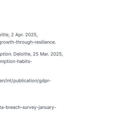
oitte, 2 Apr. 2025,
growth-through-resilience
.
ption
. Deloitte, 25 Mar. 2025,
umption-habits-
en/int/publication/gdpr-
ata-breach-survey-january-