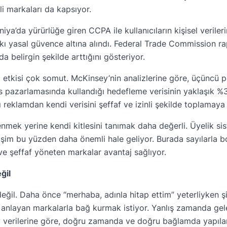
li markaları da kapsıyor.
iya’da yürürlüğe giren CCPA ile kullanıcıların kişisel veril
ı yasal güvence altına alındı. Federal Trade Commission raporl
da belirgin şekilde arttığını gösteriyor.
 etkisi çok somut. McKinsey’nin analizlerine göre, üçüncü pa
s pazarlamasında kullandığı hedefleme verisinin yaklaşık %30
ı reklamdan kendi verisini şeffaf ve izinli şekilde toplamaya
nmek yerine kendi kitlesini tanımak daha değerli. Üyelik sist
işim bu yüzden daha önemli hale geliyor. Burada sayılarla
ve şeffaf yöneten markalar avantaj sağlıyor.
ğil
 değil. Daha önce “merhaba, adınla hitap ettim” yeterliyken 
n anlayan markalarla bağ kurmak istiyor. Yanlış zamanda ge
y verilerine göre, doğru zamanda ve doğru bağlamda yapılan ki