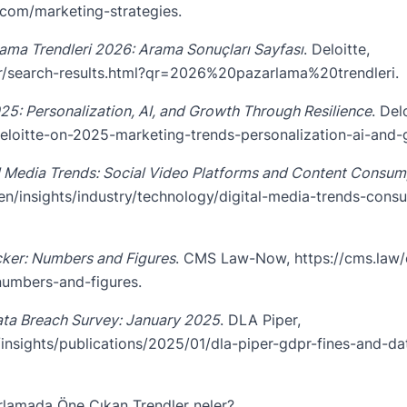
.com/marketing-strategies
.
rlama Trendleri 2026: Arama Sonuçları Sayfası
. Deloitte,
/tr/search-results.html?qr=2026%20pazarlama%20trendleri
.
5: Personalization, AI, and Growth Through Resilience
. Del
eloitte-on-2025-marketing-trends-personalization-ai-and-
l Media Trends: Social Video Platforms and Content Consum
en/insights/industry/technology/digital-media-trends-cons
ker: Numbers and Figures
. CMS Law-Now,
https://cms.law/
numbers-and-figures
.
ta Breach Survey: January 2025
. DLA Piper,
insights/publications/2025/01/dla-piper-gdpr-fines-and-d
arlamada Öne Çıkan Trendler neler?