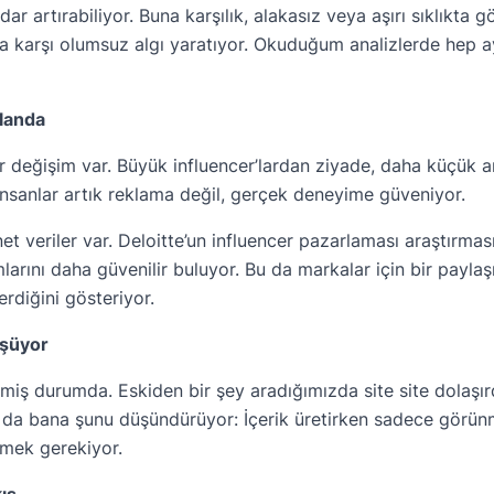
dar artırabiliyor. Buna karşılık, alakasız veya aşırı sıklıkta 
ya karşı olumsuz algı yaratıyor. Okuduğum analizlerde hep 
landa
 değişim var. Büyük influencer’lardan ziyade, daha küçük a
ü insanlar artık reklama değil, gerçek deneyime güveniyor.
 veriler var. Deloitte’un influencer pazarlaması araştırması
mlarını daha güvenilir buluyor. Bu da markalar için bir payl
rdiğini gösteriyor.
üşüyor
işmiş durumda. Eskiden bir şey aradığımızda site site dolaş
 da bana şunu düşündürüyor: İçerik üretirken sadece görünm
emek gerekiyor.
ış