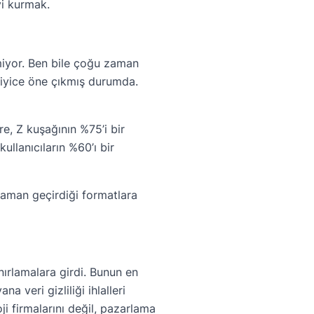
i kurmak.
miyor. Ben bile çoğu zaman
r iyice öne çıkmış durumda.
re, Z kuşağının %75’i bir
ullanıcıların %60’ı bir
zaman geçirdiği formatlara
nırlamalara girdi. Bunun en
veri gizliliği ihlalleri
i firmalarını değil, pazarlama