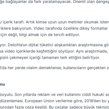
ğe bağlayanlar da fark yaratamayacak. Önemli olan dengey
u içerik tarafı. Artık kimse uzun uzun metinler okumak iste
eriklere bakıyorum. Video tarafında özellikle dikey formatla
in değil, bilgi almak için de tercih ediliyor.
r. Deloitte’un dijital tüketici alışkanlıkları araştırmasına gö
a video içeriklerde keşfettiğini söylüyor. Aynı araştırmada, k
gisini çekmeyen içeriği tamamen terk ettiğini belirtiyor.
’da her yerde olalım demektense, kullanıcıların gerçekten 
onu
boyutu. Son yıllarda reklam ve veri kullanımı ciddi hukuki sı
zenlemesi. European Union verilerine göre, 2018’den bu yana 
eurodan fazla ceza kesildi. Bu cezalar sadece büyük teknoloj